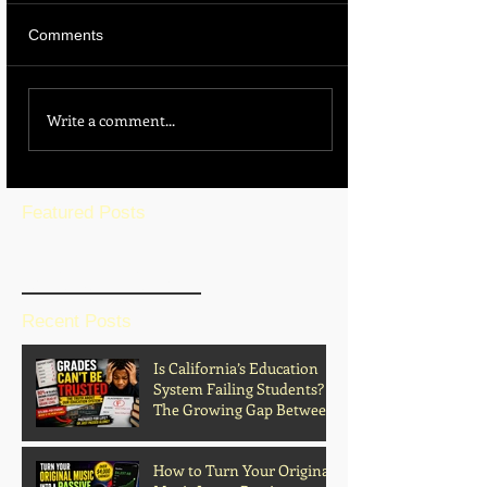
Comments
Write a comment...
Featured Posts
BLOG HOME
Recent Posts
Is California’s Education
System Failing Students?
The Growing Gap Between
Grades and Learning
How to Turn Your Original