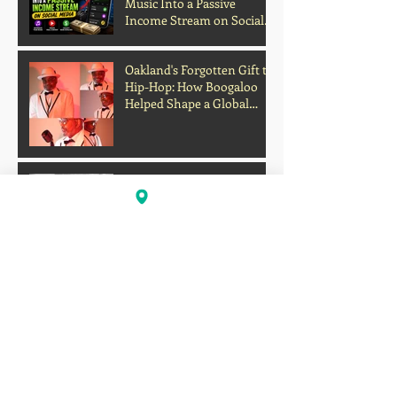
Music Into a Passive
Income Stream on Social
Media
Oakland's Forgotten Gift to
Hip-Hop: How Boogaloo
Helped Shape a Global
Culture
John S.I.N. Different Talks
Hip-Hop, Originality, and
the Future of Independent
Music
Profits Over Humanity?
Outrage Grows After
Grocery Store Allegedly
Kept Open With
Customer's Body Inside
Faison Love Opens Up on
Corey Holcomb's 5150
Show About Child
Support, Public Scrutiny,